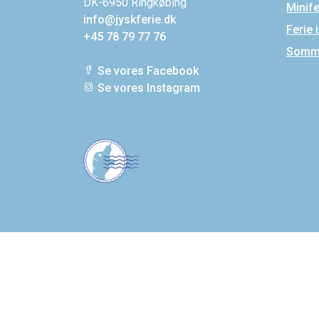
DK-6950 Ringkøbing
Minif
info@jyskferie.dk
Ferie 
+45 78 79 77 76
Somme
Se vores Facebook
Se vores Instagram