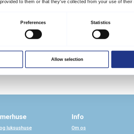
 provided to them or that they’ve collected from your use of their
erieområder
jord, Nissum Fjord, i Thy, på Thyholm eller ved Jammerbugten, stå
Preferences
Statistics
n få det største udbytte af din udlejning her.
ningsvurdering
erhus' udlejningspotentiale, skal du blot udfylde kontaktformular
t ringe til os på
telefon 78 79 77 76 eller sende en e-mail til
i
Allow selection
ligt ud af din sommerhusinvestering.
merhuse
Info
 og luksushuse
Om os