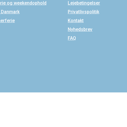
erie og weekendophold
Lejebetingelser
i Danmark
Privatlivspolitik
rferie
Kontakt
Nyhedsbrev
FAQ