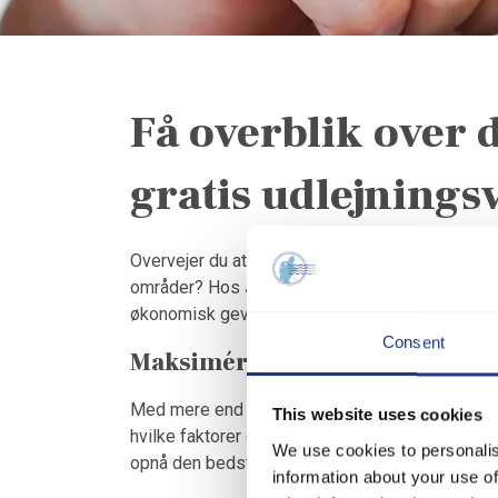
Få overblik over 
gratis udlejning
Overvejer du at udleje dit sommerhus, er du på 
områder? Hos Jysk Ferie tilbyder vi en gratis ud
økonomisk gevinst af din investering.
Consent
Maksimér din investering med o
Med mere end 30 års erfaring i feriehusbranche
This website uses cookies
hvilke faktorer der kan løfte din udlejning til 
We use cookies to personalis
opnå den bedst mulige økonomi gennem udlejni
information about your use of