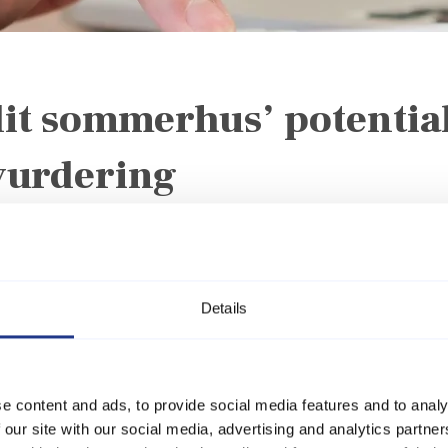
dit sommerhus’ potentia
svurdering
udkig efter et specifikt sommerhus, eller ønsker du rådgivning om
lejningsvurdering, der giver dig indsigt i, hvordan du kan optime
Details
ver 30 års erfaring
n er vi eksperter i at maksimere udlejningspotentialet for som
et nyt niveau. Vores specialister behandler din henvendelse seriøs
e content and ads, to provide social media features and to analy
ng.
 our site with our social media, advertising and analytics partn