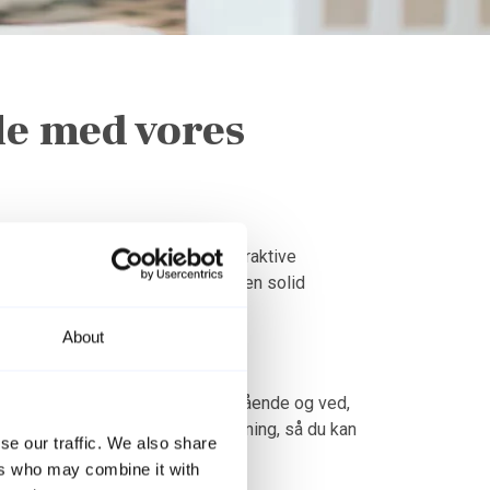
le med vores
kring potentielle køb i vores attraktive
re din udlejning og dermed sikre en solid
About
merhuse. Vi kender markedet indgående og ved,
t og tilbyder skræddersyet rådgivning, så du kan
se our traffic. We also share
ers who may combine it with