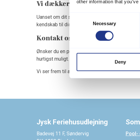
other information that you’ve
Vi dækker de mest attraktive f
Consent
Uanset om dit sommerhus ligger ved Ringkøbing F
Necessary
Selection
kendskab til disse områder og ved, hvordan du ka
Kontakt os for en gratis udlej
Ønsker du en professionel vurdering af dit somm
hurtigst muligt. Du er også altid velkommen til a
Deny
Vi ser frem til at hjælpe dig med at få mest mu
Jysk Feriehusudlejning
Som
Badevej 11 F, Søndervig
Pool-