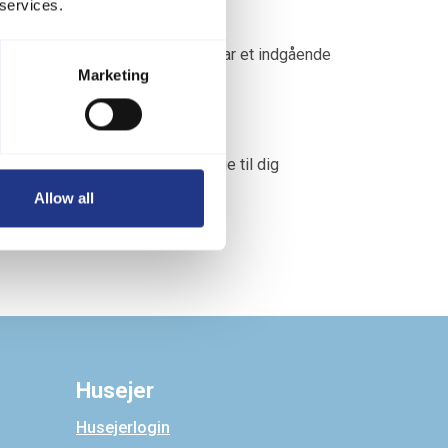
 services.
r vi klar til at hjælpe dig. Vi har et indgående
Marketing
en nedenfor, så vender vi tilbage til dig
nfo@jyskferie.dk
.
Allow all
Husejer
Husejerlogin