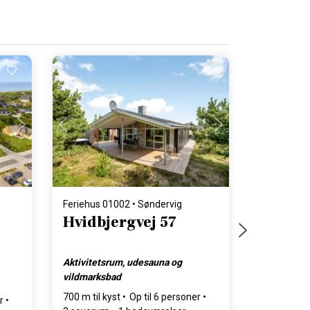
Indlæser...
Feriehus 01002 • Søndervig
Hvidbjergvej 57
Aktivitetsrum, udesauna og
vildmarksbad
700 m til kyst
Op til 6 personer
r