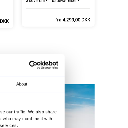
3 soverum
1 badeværelser
Op til 2 husdyr
fra
4.299,00 DKK
 DKK
About
se our traffic. We also share
ers who may combine it with
 services.