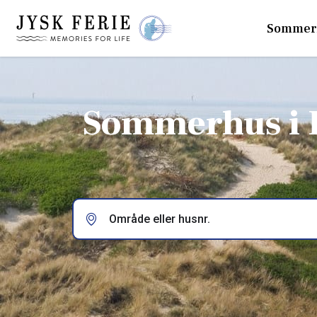
Sommer
Sommerhus i 
Område eller husnr.