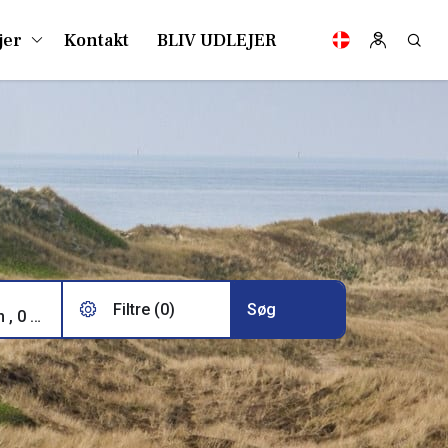
jer
Kontakt
BLIV UDLEJER
Filtre (0)
2 voksne, 0 børn , 0 husdyr