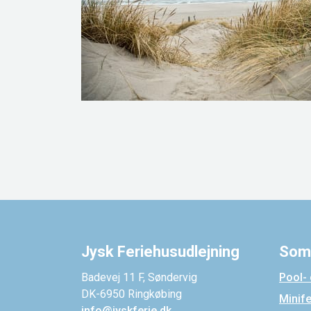
Jysk Feriehusudlejning
Som
Badevej 11 F, Søndervig
Pool-
DK-6950 Ringkøbing
Minif
info@jyskferie.dk