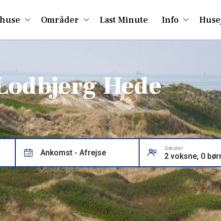
huse
Områder
Last Minute
Info
Huse
Lodbjerg Hede
Gæster
Ankomst - Afrejse