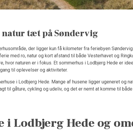
 natur tæt på Søndervig
husområde, der ligger kun få kilometer fra feriebyen Søndervig.
 ferie med ro, natur og kort afstand til både Vesterhavet og Rin
 hvor naturen er i fokus. Et sommerhus i Lodbjerg Hede er ideelt 
ng til oplevelser og aktiviteter.
merhuse i Lodbjerg Hede. Mange af husene ligger ugeneret og natu
gt til gåture, cykling og udeliv, og det er nemt at komme til båd
je i Lodbjerg Hede og o