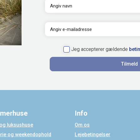
Jeg accepterer gældende
beti
Tilmeld
merhuse
Info
 og luksushuse
Om os
erie og weekendophold
Lejebetingelser