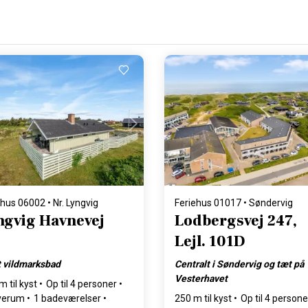
Indlæser...
Indlæser...
ehus 06002 • Nr. Lyngvig
Feriehus 01017 • Søndervig
ngvig Havnevej
Lodbergsvej 247,
Lejl. 101D
t vildmarksbad
Centralt i Søndervig og tæt på
Vesterhavet
m til kyst
Op til 4 personer
verum
1 badeværelser
250 m til kyst
Op til 4 persone