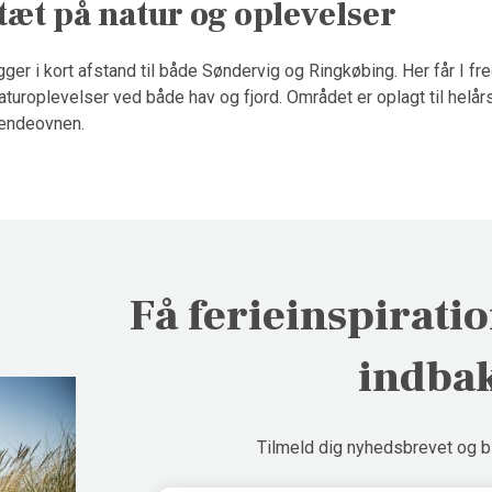
 tæt på natur og oplevelser
gger i kort afstand til både Søndervig og Ringkøbing. Her får I f
aturoplevelser ved både hav og fjord. Området er oplagt til helå
rændeovnen.
Få ferieinspiratio
indba
Tilmeld dig nyhedsbrevet og bli