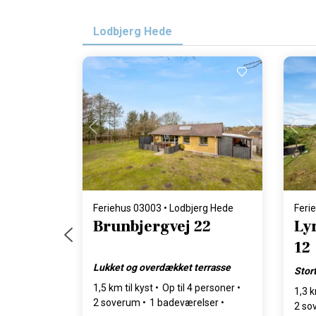
Lodbjerg Hede
Indlæser...
Feriehus 03003 • Lodbjerg Hede
Feri
Brunbjergvej 22
Ly
12
Lukket og overdækket terrasse
Stor
1,5 km til kyst
Op til 4 personer
1,3 k
2 soverum
1 badeværelser
2 so