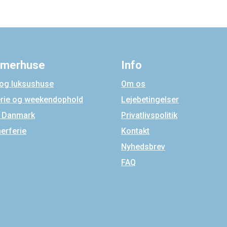
merhuse
Info
 og luksushuse
Om os
erie og weekendophold
Lejebetingelser
i Danmark
Privatlivspolitik
rferie
Kontakt
Nyhedsbrev
FAQ