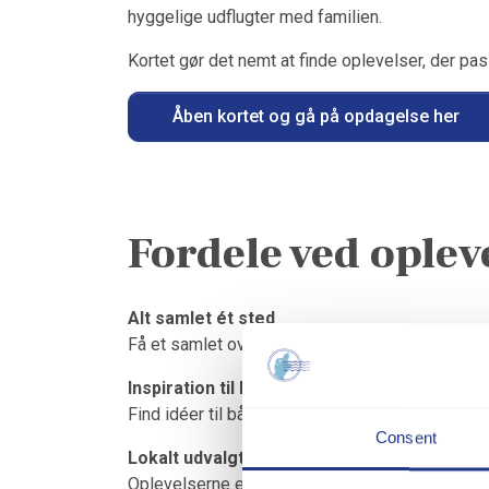
hyggelige udflugter med familien.
Kortet gør det nemt at finde oplevelser, der pas
Åben kortet og gå på opdagelse her
Fordele ved oplev
Alt samlet ét sted
Få et samlet overblik over områdets seværdighe
Inspiration til hele ferien
Find idéer til både korte udflugter og heldagsop
Consent
Lokalt udvalgt indhold
Oplevelserne er udvalgt med fokus på det bedst