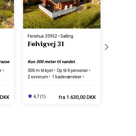
Indlæser...
Feriehus 33952 • Salling
Følvigvej 31
rasse
Kun 300 meter til vandet.
r
300 m til kyst
Op til 4 personer
2 soverum
1 badeværelser
Op til 2 husdyr
4,7 (1)
 DKK
fra
1.630,00 DKK