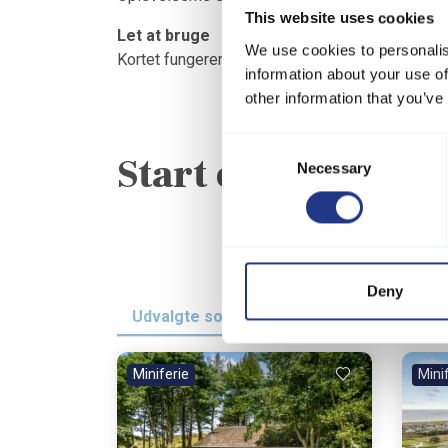
This website uses cookies
Let at bruge
We use cookies to personalis
Kortet fungerer på både mobil, tablet og comput
information about your use of
other information that you’ve
Consent
Start eventyret he
Necessary
Selection
Deny
Udvalgte sommerhuse
Miniferie
Mini