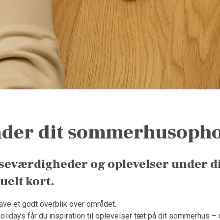
nder dit sommerhusopho
r, seværdigheder og oplevelser under
tuelt kort.
have et godt overblik over området.
days får du inspiration til oplevelser tæt på dit sommerhus – uans