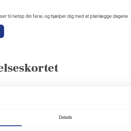
ser til netop din ferie, og hjælper dig med at planlægge dagene.
elseskortet
der og oplevelser – præsenteret på et interaktivt kort.
levelser for hele familien.
Details
e, området har at byde på.