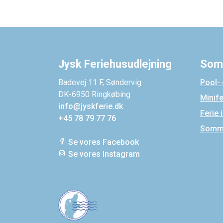
Jysk Feriehusudlejning
Som
Badevej 11 F, Søndervig
Pool-
DK-6950 Ringkøbing
Minif
info@jyskferie.dk
Ferie 
+45 78 79 77 76
Somme
Se vores Facebook
Se vores Instagram