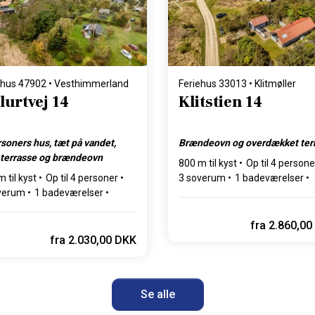
Indlæser...
Indlæser...
ehus 47902 • Vesthimmerland
Feriehus 33013 • Klitmøller
lurtvej 14
Klitstien 14
rsoners hus, tæt på vandet,
Brændeovn og overdækket ter
terrasse og brændeovn
800 m til kyst
Op til 4 persone
 til kyst
Op til 4 personer
3 soverum
1 badeværelser
verum
1 badeværelser
Op til 1 husdyr
l 2 husdyr
fra
2.860,00
fra
2.030,00 DKK
Se alle