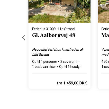
Indlæser...
Feriehus 31009 • Lild Strand
Feri
Gl. Aalborgvej 48
Ma
Hyggeligt feriehus i nærheden af
4 pe
Lild Strand
med 
Op til 4 personer
2 soverum
450 m
1 badeværelser
Op til 1 husdyr
1 so
Op ti
fra
1.459,00 DKK