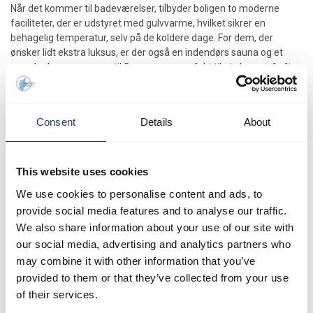
Når det kommer til badeværelser, tilbyder boligen to moderne
faciliteter, der er udstyret med gulvvarme, hvilket sikrer en
behagelig temperatur, selv på de koldere dage. For dem, der
ønsker lidt ekstra luksus, er der også en indendørs sauna og et
spa, der kan rumme op til 2 personer - perfekt til at slappe af efter
en lang dag ved stranden eller på opdagelse i området.
For dem, der elsker at underholde, er der en lukket terrasse, hvor
Consent
Details
About
du kan nyde måltider udendørs, samt en grill til at tilberede lækre
retter. Børnene vil elske gyngerne på grunden, mens du kan tage
en dukkert i den private pool - en fantastisk tilføjelse til din
ferieoplevelse. Huset har også en brændeovn, elvarme og
This website uses cookies
varmepumpe, der sikrer et behageligt indeklima året rundt.
We use cookies to personalise content and ads, to
Køkkenet er fuldt udstyret med moderne apparater, herunder
provide social media features and to analyse our traffic.
mikrobølgeovn, ovn, keramisk komfur, opvaskemaskine,
We also share information about your use of our site with
vaskemaskine og tørretumbler. Der er også et køleskab med
our social media, advertising and analytics partners who
fryser på 60 liter, så du kan opbevare alle dine madvarer og
may combine it with other information that you’ve
drikkevarer. Underholdning er også i fokus med et fjernsyn, der
provided to them or that they’ve collected from your use
tilbyder både dansk og tysk TV, samt trådløst internet, så du kan
of their services.
holde forbindelsen med omverdenen.