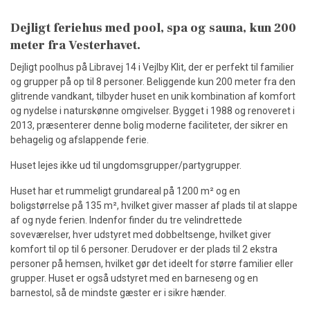
Dejligt feriehus med pool, spa og sauna, kun 200
meter fra Vesterhavet.
Dejligt poolhus på Libravej 14 i Vejlby Klit, der er perfekt til familier
og grupper på op til 8 personer. Beliggende kun 200 meter fra den
glitrende vandkant, tilbyder huset en unik kombination af komfort
og nydelse i naturskønne omgivelser. Bygget i 1988 og renoveret i
2013, præsenterer denne bolig moderne faciliteter, der sikrer en
behagelig og afslappende ferie.
Huset lejes ikke ud til ungdomsgrupper/partygrupper.
Huset har et rummeligt grundareal på 1200 m² og en
boligstørrelse på 135 m², hvilket giver masser af plads til at slappe
af og nyde ferien. Indenfor finder du tre velindrettede
soveværelser, hver udstyret med dobbeltsenge, hvilket giver
komfort til op til 6 personer. Derudover er der plads til 2 ekstra
personer på hemsen, hvilket gør det ideelt for større familier eller
grupper. Huset er også udstyret med en barneseng og en
barnestol, så de mindste gæster er i sikre hænder.