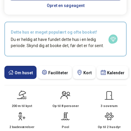
Opret en søgeagent
Dette hus er meget populært og ofte booket!
Du er heldig at have fundet dette hus i en ledig
periode. Skynd dig at booke det, før det er for sent.
Om huset
Faciliteter
Kort
Kalender
200 m til kyst
Op til 8 personer
3 soverum
2 badeværelser
Pool
Op til 2 husdyr