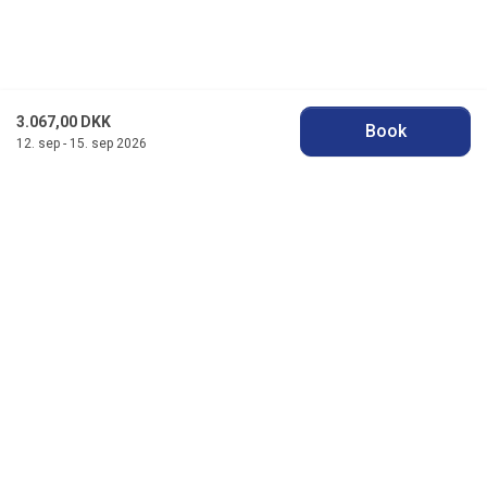
3.067,00 DKK
Book
12. sep - 15. sep 2026
Jysk Feriehusudlejning
Badevej 11 F, Søndervig
DK-6950 Ringkøbing
info@jyskferie.dk
+45 78 79 77 76
Se vores Facebook