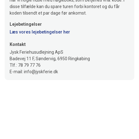
har vi nogle huse med nøgleboks, som betjenes vha. kode. I
disse tilfælde kan du spare turen forbi kontoret og du får
koden tilsendt et par dage før ankomst.
Lejebetingelser
Læs vores lejebetingelser her
Kontakt
Jysk Feriehusudlejning ApS
Badevej 11 F, Søndervig, 6950 Ringkøbing
Tlf.: 78 79 77 76
E-mail: info@jyskferie.dk