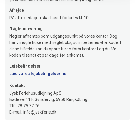
Afrejse
På afrejsedagen skal huset forlades kl. 10.
Nøgleudlevering
Nøgler afhentes som udgangspunkt på vores kontor. Dog
har vi nogle huse med nøgleboks, som betjenes vha. kode. I
disse tilfælde kan du spare turen forbi kontoret og du får
koden tilsendt et par dage før ankomst.
Lejebetingelser
Læs vores lejebetingelser her
Kontakt
Jysk Feriehusudlejning ApS
Badevej 11 F, Søndervig, 6950 Ringkøbing
Tlf.: 78 79 77 76
E-mail: info@jyskferie.dk