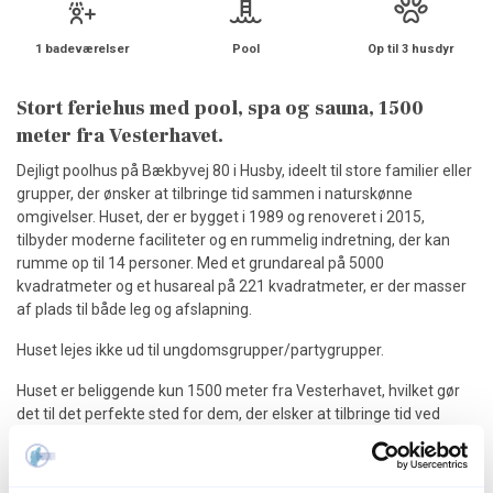
1 badeværelser
Pool
Op til 3 husdyr
Stort feriehus med pool, spa og sauna, 1500
meter fra Vesterhavet.
Dejligt poolhus på Bækbyvej 80 i Husby, ideelt til store familier eller
grupper, der ønsker at tilbringe tid sammen i naturskønne
omgivelser. Huset, der er bygget i 1989 og renoveret i 2015,
tilbyder moderne faciliteter og en rummelig indretning, der kan
rumme op til 14 personer. Med et grundareal på 5000
kvadratmeter og et husareal på 221 kvadratmeter, er der masser
af plads til både leg og afslapning.
Huset lejes ikke ud til ungdomsgrupper/partygrupper.
Huset er beliggende kun 1500 meter fra Vesterhavet, hvilket gør
det til det perfekte sted for dem, der elsker at tilbringe tid ved
stranden. Her kan du nyde solen, svømme i havet eller tage på
lange gåture langs kysten. For dem, der ønsker at medbringe
deres firbenede venner, er husdyr tilladt, så hele familien kan være