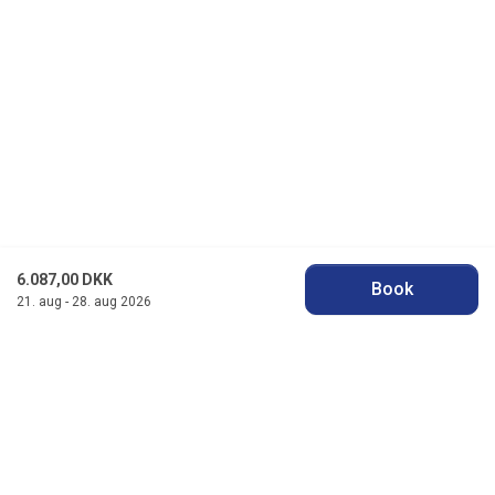
6.087,00 DKK
Book
21. aug - 28. aug 2026
Jysk Feriehusudlejning