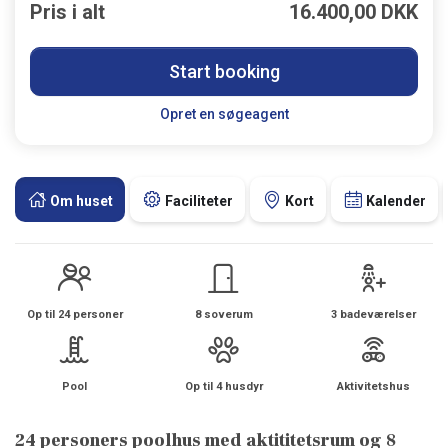
Pris i alt
16.400,00 DKK
Start booking
Opret en søgeagent
Om huset
Faciliteter
Kort
Kalender
Op til 24 personer
8 soverum
3 badeværelser
Pool
Op til 4 husdyr
Aktivitetshus
24 personers poolhus med aktititetsrum og 8