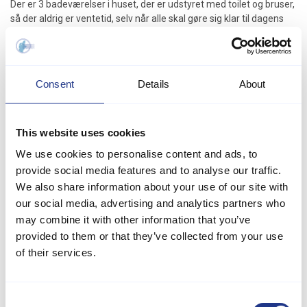
Der er 3 badeværelser i huset, der er udstyret med toilet og bruser,
så der aldrig er ventetid, selv når alle skal gøre sig klar til dagens
aktiviteter. For de små er der også en barneseng og en barnestol til
rådighed. Huset tillader husdyr, så du kan tage din firbenede ven
med på ferie.
Consent
Details
About
For dem, der elsker at svømme og lege, er der en fantastisk
indendørs pool med en vandrutsjebane, som helt sikkert vil være
et hit blandt børnene. Poolområdet inkluderer også en bruser for
nem rengøring efter sjove stunder i vandet. Hvis du ønsker at
This website uses cookies
slappe af, kan du nyde en afslappende stund i det indendørs spa,
We use cookies to personalise content and ads, to
der har plads til op til 7 personer, eller nyde varmen i saunaen.
provide social media features and to analyse our traffic.
Aktivitetsrummet er fyldt med underholdning, herunder
We also share information about your use of our site with
pool/billard og bordtennis, så der er rig mulighed for at udfordre
our social media, advertising and analytics partners who
hinanden i forskellige spil. Udenfor kan du finde gynger, en
may combine it with other information that you’ve
rutsjebane, sandkasse og trampolin, der gør haven til et paradis
provided to them or that they’ve collected from your use
for børnene. Der er også en beachvolley bane og fodboldmål til
of their services.
dem, der ønsker at dyrke sport.
Køkkenet er fuldt udstyret med moderne apparater, herunder
mikrobølgeovn, keramisk komfur, ovn, opvaskemaskine, fryser og
Consent