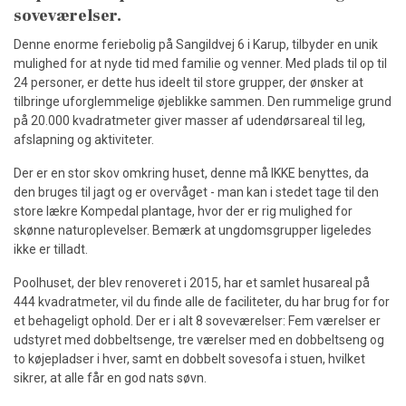
soveværelser.
Denne enorme feriebolig på Sangildvej 6 i Karup, tilbyder en unik
mulighed for at nyde tid med familie og venner. Med plads til op til
24 personer, er dette hus ideelt til store grupper, der ønsker at
tilbringe uforglemmelige øjeblikke sammen. Den rummelige grund
på 20.000 kvadratmeter giver masser af udendørsareal til leg,
afslapning og aktiviteter.
Der er en stor skov omkring huset, denne må IKKE benyttes, da
den bruges til jagt og er overvåget - man kan i stedet tage til den
store lækre Kompedal plantage, hvor der er rig mulighed for
skønne naturoplevelser. Bemærk at ungdomsgrupper ligeledes
ikke er tilladt.
Poolhuset, der blev renoveret i 2015, har et samlet husareal på
444 kvadratmeter, vil du finde alle de faciliteter, du har brug for for
et behageligt ophold. Der er i alt 8 soveværelser: Fem værelser er
udstyret med dobbeltsenge, tre værelser med en dobbeltseng og
to køjepladser i hver, samt en dobbelt sovesofa i stuen, hvilket
sikrer, at alle får en god nats søvn.