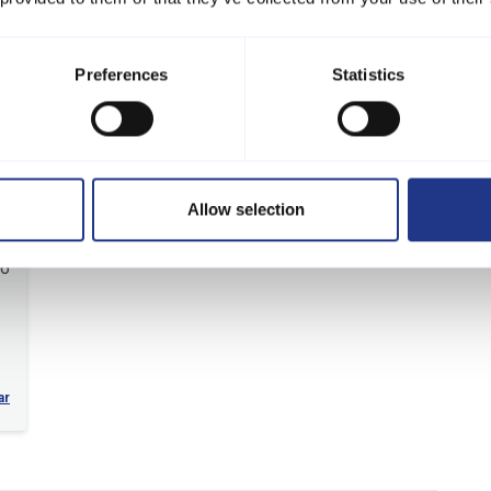
Preferences
Statistics
Område
5,0
5,0
Allow selection
26
ar