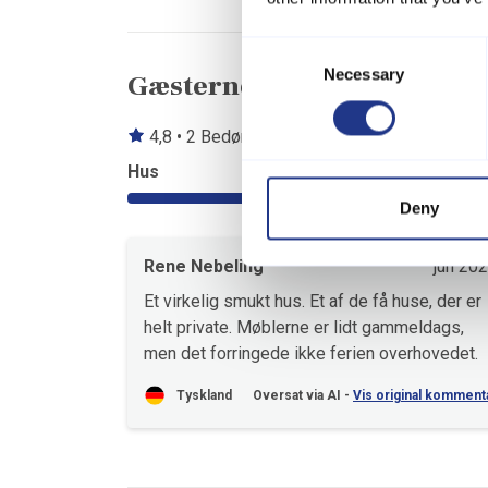
Consent
Necessary
Selection
Gæsterne siger
4,8 • 2 Bedømmelser
Hus
Grund
4,5
Deny
Rene Nebeling
jun 20
Et virkelig smukt hus. Et af de få huse, der er
helt private. Møblerne er lidt gammeldags,
men det forringede ikke ferien overhovedet.
Tyskland
Oversat via AI -
Vis original komment