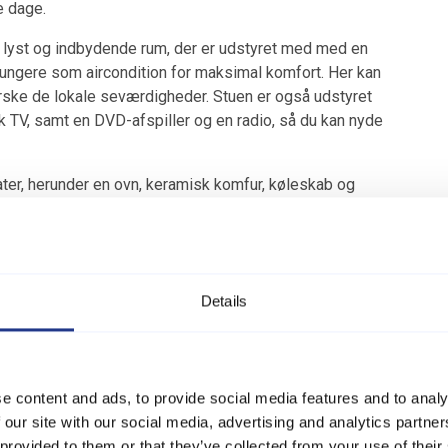
e dage.
 et lyst og indbydende rum, der er udstyret med med en
ngere som aircondition for maksimal komfort. Her kan
orske de lokale seværdigheder. Stuen er også udstyret
k TV, samt en DVD-afspiller og en radio, så du kan nyde
ter, herunder en ovn, keramisk komfur, køleskab og
g. Der er også en fryser med plads til 39 liter, så du kan
er dette er der trådløst internet og Chromecast til
ønsker det.
perfekt til udendørs måltider eller afslapning i skyggen.
Details
 og nyde de varme sommeraftener. Grillen er klar til brug,
himmel.
 hjem væk fra hjemmet, hvor du kan skabe minder med dine
e content and ads, to provide social media features and to analy
andet, udforske naturen eller blot slappe af i rolige
 our site with our social media, advertising and analytics partn
g for dit næste ophold.
 provided to them or that they’ve collected from your use of their