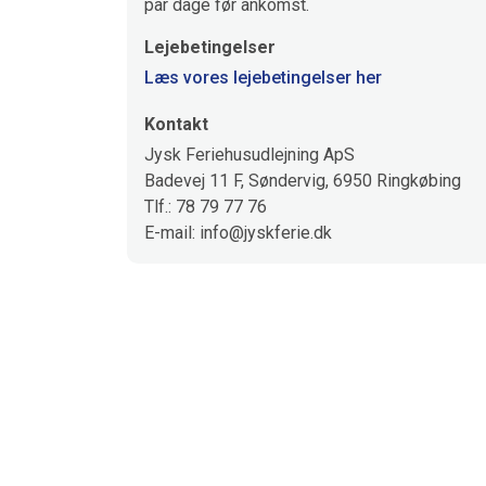
par dage før ankomst.
Lejebetingelser
Læs vores lejebetingelser her
Kontakt
Jysk Feriehusudlejning ApS
Badevej 11 F, Søndervig, 6950 Ringkøbing
Tlf.: 78 79 77 76
E-mail: info@jyskferie.dk