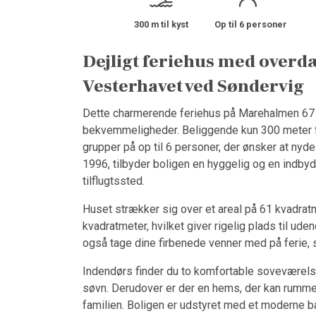
300 m til kyst
Op til 6 personer
Dejligt feriehus med overd
Vesterhavet ved Søndervig
Dette charmerende feriehus på Marehalmen 67 
bekvemmeligheder. Beliggende kun 300 meter fra 
grupper på op til 6 personer, der ønsker at nyd
1996, tilbyder boligen en hyggelig og en indbyd
tilflugtssted.
Huset strækker sig over et areal på 61 kvadrat
kvadratmeter, hvilket giver rigelig plads til uden
også tage dine firbenede venner med på ferie, 
Indendørs finder du to komfortable soveværel
søvn. Derudover er der en hems, der kan rumme y
familien. Boligen er udstyret med et moderne ba