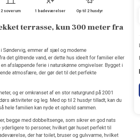
2 soverum
1 badeværelser
Op til 2 husdyr
ækket terrasse, kun 300 meter fra
i Søndervig, emmer af sjæl og moderne
det glitrende vand, er dette hus ideelt for familier eller
e en afslappende ferie i naturskønne omgivelser. Bygget i
ende atmosfære, der gør det til det perfekte
meter, og er omkranset af en stor naturgrund på 2001
dørs aktiviteter og leg. Med op til 2 husdyr tilladt, kan du
så hele familien kan nyde et ophold sammen.
ser, begge med dobbeltsenge, som sikrer en god nats
derligere to personer, hvilket gør huset perfekt til
deværelse, der har toilet, bruser og gulvvarme, hvilket