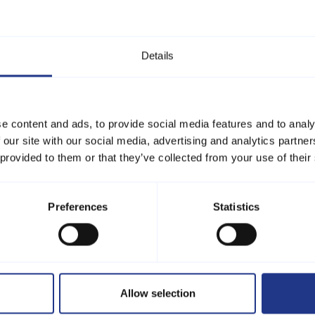
å du kan holde varmen på de kølige aftener, og der er
er du alt, hvad du behøver for at lave lækre måltider,
ovn, opvaskemaskine og et stort køleskab med fryser på
Details
ne udendørs på den overdækkede terrasse eller den
ilie og venner.
t vildmarksbad, der kan rumme op til 5 personer. Forestil
e content and ads, to provide social media features and to analy
ne efter en lang dag fyldt med aktiviteter. Huset er også
 our site with our social media, advertising and analytics partn
 TV med både dansk og tysk programmering, så du kan
 provided to them or that they’ve collected from your use of their
pe af.
bringe op til to husdyr, så hele familien kan komme med
msgrupper ikke er tilladt i denne bolig, hvilket gør det til
Preferences
Statistics
g sikkert miljø.
e områdets naturskønne skønhed og nyde kvalitetstid med
 af i vildmarksbadet, grille på terrassen eller tage på
ine behov for en uforglemmelig ferie.
Allow selection