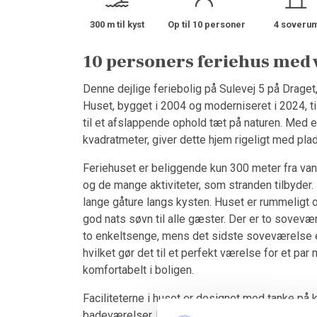
300 m til kyst
Op til 10 personer
4 soveru
10 personers feriehus med 
Denne dejlige feriebolig på Sulevej 5 på Draget, d
Huset, bygget i 2004 og moderniseret i 2024, t
til et afslappende ophold tæt på naturen. Med 
kvadratmeter, giver dette hjem rigeligt med pla
Feriehuset er beliggende kun 300 meter fra van
og de mange aktiviteter, som stranden tilbyder
lange gåture langs kysten. Huset er rummeligt 
god nats søvn til alle gæster. Der er to sove
to enkeltsenge, mens det sidste soveværelse 
hvilket gør det til et perfekt værelse for et par
komfortabelt i boligen.
Faciliteterne i huset er designet med tanke p
badeværelser, begge med bruser, og gulvvarme