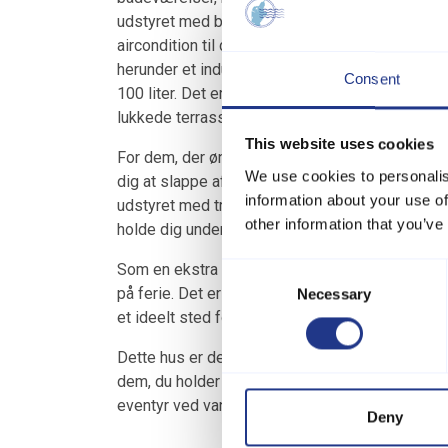
udstyret med både brændeovn og varmepumpe, s
aircondition til de varmere dage. I køkkenet find
herunder et induktionskomfur, ovn, mikrobølge
Consent
100 liter. Det er også muligt at nyde måltider
lukkede terrasse, perfekt til grillfester med fam
This website uses cookies
For dem, der ønsker lidt ekstra luksus, er der e
We use cookies to personalis
dig at slappe af i det varme vand under stjerner
information about your use of
udstyret med trådløst internet, Chromecast og
other information that you’ve
holde dig underholdt, når du har brug for at slap
Som en ekstra bonus er der mulighed for at med
Consent
på ferie. Det er dog vigtigt at bemærke, at ungdo
Necessary
Selection
et ideelt sted for familier, der ønsker et roligt o
Dette hus er den perfekte base for at udforsk
dem, du holder af. Uanset om du ønsker at slappe
eventyr ved vandet, vil dette hus opfylde alle d
Deny