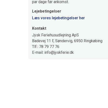
par dage før ankomst.
Lejebetingelser
Læs vores lejebetingelser her
Kontakt
Jysk Feriehusudlejning ApS
Badevej 11 F, Søndervig, 6950 Ringkøbing
Tlf.: 78 79 77 76
E-mail: info@jyskferie.dk