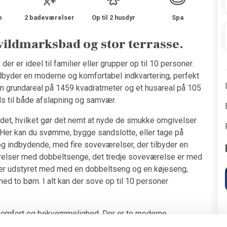
m
2 badeværelser
Op til 2 husdyr
Spa
vildmarksbad og stor terrasse.
er er ideel til familier eller grupper op til 10 personer.
ilbyder en moderne og komfortabel indkvartering, perfekt
en grundareal på 1459 kvadratmeter og et husareal på 105
ds til både afslapning og samvær.
det, hvilket gør det nemt at nyde de smukke omgivelser
. Her kan du svømme, bygge sandslotte, eller tage på
og indbydende, med fire soveværelser, der tilbyder en
værelser med dobbeltsenge, det tredje soveværelse er med
er udstyret med med en dobbeltseng og en køjeseng,
 med to børn. I alt kan der sove op til 10 personer
å komfort og bekvemmelighed. Der er to moderne
 på badeværelset for ekstra hygge. Huset er også