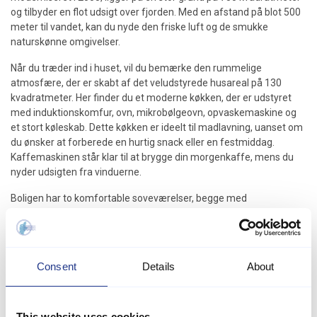
og tilbyder en flot udsigt over fjorden. Med en afstand på blot 500
meter til vandet, kan du nyde den friske luft og de smukke
naturskønne omgivelser.
Når du træder ind i huset, vil du bemærke den rummelige
atmosfære, der er skabt af det veludstyrede husareal på 130
kvadratmeter. Her finder du et moderne køkken, der er udstyret
med induktionskomfur, ovn, mikrobølgeovn, opvaskemaskine og
et stort køleskab. Dette køkken er ideelt til madlavning, uanset om
du ønsker at forberede en hurtig snack eller en festmiddag.
Kaffemaskinen står klar til at brygge din morgenkaffe, mens du
nyder udsigten fra vinduerne.
Boligen har to komfortable soveværelser, begge med
dobbeltsenge, samt en hems der kan rumme op til fire personer.
Derudover er der en sovesofa i stuen, hvilket giver mulighed for
alternative sovepladser. Huset har et moderne badeværelse med
toilet, bruser og håndvask, der sikrer, at du kan friske dig op efter
Consent
Details
About
en dag med aktiviteter.
For dem, der elsker at tilbringe tid udendørs, er der en dejlig
terrasse, hvor du kan nyde solen eller grille en lækker middag på
This website uses cookies