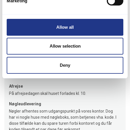
Marketing
Lejeinformation
Allow all
Bureau
Jysk Feriehusudlejning
Allow selection
Ankomst
Deny
Jeres feriehus er klar senest kl.16.00 på ankomstdagen. Vi
giver besked hvis huset er klar til indflytning før tid.
Afrejse
På afrejsedagen skal huset forlades kl. 10.
Nøgleudlevering
Nøgler afhentes som udgangspunkt på vores kontor. Dog
har vi nogle huse med nøgleboks, som betjenes vha. kode. I
disse tilfælde kan du spare turen forbi kontoret og du får
koden tilsendt et par dage før ankomst.