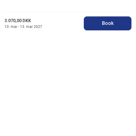
3.070,00 DKK
Book
10. mar - 13. mar 2027
Jysk Feriehusudlejning
Badevej 11 F, Søndervig
DK-6950 Ringkøbing
info@jyskferie.dk
+45 78 79 77 76
Se vores Facebook
Se vores Instagram