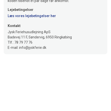
koden tilsendt et par dage før ankomst.
Lejebetingelser
Læs vores lejebetingelser her
Kontakt
Jysk Feriehusudlejning ApS
Badevej 11 F, Søndervig, 6950 Ringkøbing
Tlf.: 78 79 77 76
E-mail: info@jyskferie.dk