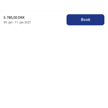
5.780,00 DKK
Book
09. jan - 11. jan 2027
Jysk Feriehusudlejning
Badevej 11 F, Søndervig
DK-6950 Ringkøbing
info@jyskferie.dk
+45 78 79 77 76
Se vores Facebook
Se vores Instagram