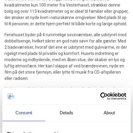
kvadratmeter kun 100 meter fra Vesterhavet, strækker denne
bolig sig over 113 kvadratmeter og er ideel til familier eller grupper,
der ønsker at nyde livet i naturskønne omgivelser. Med plads til op
til 8 personer, er dette hjem perfekt til både korte og lange ophold.
Feriehuset byder på 4 rummelige soveværelser, alle udstyret med
dobbeltsenge, hvilket sikrer en god nats søvn for alle gæster. Med
2 badeværelser, hvoraf det ene er udstyret med gulvvarme, er der
rigeligt med plads til privatliv og komfort. Husets indretning er
moderne og indbydende, med en åben stue, der skaber en lys og
luftig atmosfære. Her kan I slappe af ved brændeovnen, nyde en
film på det store fjernsyn, eller lytte til musik fra CD-afspilleren
eller radioen.
Køkkenet er fuldt udstyret med moderne faciliteter, herunder
opvaskemaskine, mikrobølgeovn, keramisk komfur og en
kaffemaskine, så I kan forberede lækre måltider uden besvær. Det
åbner op til en overdækket terrasse, hvor I kan nyde udendørs
Consent
Details
About
måltider eller bare slappe af i solen. Terrassen er også udstyret
med en grill, så I kan nyde hyggelige grillaftener med familie og
venner.