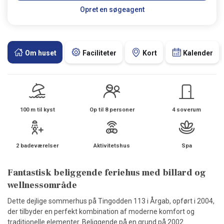
Opret en søgeagent
Om huset
Faciliteter
Kort
Kalender
100 m til kyst
Op til 8 personer
4 soverum
2 badeværelser
Aktivitetshus
Spa
Fantastisk beliggende feriehus med billard og
wellnessområde
Dette dejlige sommerhus på Tingodden 113 i Årgab, opført i 2004,
der tilbyder en perfekt kombination af moderne komfort og
traditionelle elementer. Beliggende på en grund på 2002