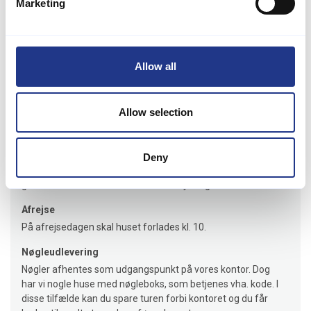
Marketing
bolig give jer den perfekte ramme for et uforglemmeligt ophold.
Lejeinformation
Allow all
Bureau
Jysk Feriehusudlejning
Allow selection
Ankomst
Deny
Jeres feriehus er klar senest kl.16.00 på ankomstdagen. Vi
giver besked hvis huset er klar til indflytning før tid.
Afrejse
På afrejsedagen skal huset forlades kl. 10.
Nøgleudlevering
Nøgler afhentes som udgangspunkt på vores kontor. Dog
har vi nogle huse med nøgleboks, som betjenes vha. kode. I
disse tilfælde kan du spare turen forbi kontoret og du får