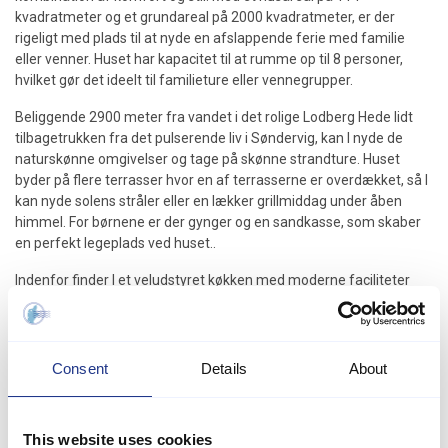
kvadratmeter og et grundareal på 2000 kvadratmeter, er der
rigeligt med plads til at nyde en afslappende ferie med familie
eller venner. Huset har kapacitet til at rumme op til 8 personer,
hvilket gør det ideelt til familieture eller vennegrupper.
Beliggende 2900 meter fra vandet i det rolige Lodberg Hede lidt
tilbagetrukken fra det pulserende liv i Søndervig, kan I nyde de
naturskønne omgivelser og tage på skønne strandture. Huset
byder på flere terrasser hvor en af terrasserne er overdækket, så I
kan nyde solens stråler eller en lækker grillmiddag under åben
himmel. For børnene er der gynger og en sandkasse, som skaber
en perfekt legeplads ved huset..
Indenfor finder I et veludstyret køkken med moderne faciliteter
som mikrobølgeovn, ovn, keramisk komfur, køleskab, fryser (90
liter), opvaskemaskine og kaffemaskine. Det åbne køkken er i
direkte forbindelse med stuen, hvor I kan slappe af foran
fjernsynet, der tilbyder både dansk og tysk TV, samt
Consent
Details
About
streamingmuligheder via Chromecast. Desuden er der trådløst
internet, radio og CD-afspiller til underholdning.
This website uses cookies
Boligen har i alt 4 soveværelser, hvoraf 3 er udstyret med