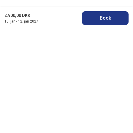
2.900,00 DKK
Book
10. jan - 12. jan 2027
Jysk Feriehusudlejning
Badevej 11 F, Søndervig
DK-6950 Ringkøbing
info@jyskferie.dk
+45 78 79 77 76
Se vores Facebook
Se vores Instagram