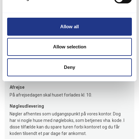
Lejeinformation
Allow all
Bureau
Jysk Feriehusudlejning
Allow selection
Ankomst
Deny
Jeres feriehus er klar senest kl.16.00 på ankomstdagen. Vi
giver besked hvis huset er klar til indflytning før tid.
Afrejse
På afrejsedagen skal huset forlades kl. 10.
Nøgleudlevering
Nøgler afhentes som udgangspunkt på vores kontor. Dog
har vi nogle huse med nøgleboks, som betjenes vha. kode. I
disse tilfælde kan du spare turen forbi kontoret og du får
koden tilsendt et par dage før ankomst.