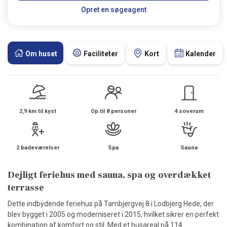
Opret en søgeagent
Om huset
Faciliteter
Kort
Kalender
2,9 km til kyst
Op til 8 personer
4 soverum
2 badeværelser
Spa
Sauna
Dejligt feriehus med sauna, spa og overdækket
terrasse
Dette indbydende feriehus på Tambjergvej 8 i Lodbjerg Hede, der
blev bygget i 2005 og moderniseret i 2015, hvilket sikrer en perfekt
kombination af komfort og stil. Med et husareal på 114