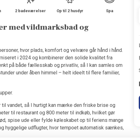
m
2 badeværelser
Op til 2 husdyr
Spa
ger med vildmarksbad og
personer, hvor plads, komfort og velvære går hånd i hånd.
iseret i 2024 og kombinerer den solide kvalitet fra
ænkt på både fællesskab og privatliv, så I kan samles om
nder under åben himmel – helt ideelt til flere familier,
upper.
til vandet, så I hurtigt kan mærke den friske brise og
ter til restaurant og 800 meter til indkøb, hvilket gør
d, spise ude eller fylde køleskabet op til feriens mange
e og hyggelige udflugter, hvor tempoet automatisk sænkes,