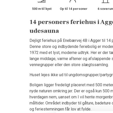
500 m til kyst
Op til 14 personer
6 soveru
14 personers feriehus i Ag
udesauna
Dejligt feriehus på Enebærvej 4B i Agger til 14 
Denne store og indbydende feriebolig er modern
1972 med et lyst, moderne udtryk. Her er der t
lange middage, varme aftener og afslappende stu
vennegrupper eller den store slægtssamling.
Huset lejes ikke ud til ungdomsgrupper/partygr
Boligen ligger fredeligt placeret med 500 meter 
nyde naturen omkring jer. Der er også kun 500 me
hverdagen nem, uanset om I vil hente morgenbrø
måltider. Området indbyder til gåture, badetur
og feriestemningen får lov at fylde.