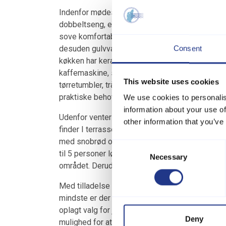
Indenfor mødes I af hele 220 kvadratmeter boli
dobbeltseng, et med en dobbeltseng og en sov
sove komfortabelt. Huset rummer to badeværels
desuden gulvvarme – en luksuriøs detalje, der
Consent
køkken har keramisk komfur, ovn, mikroovn, køl
kaffemaskine, så både hurtige snacks og store
This website uses cookies
tørretumbler, trådløst internet, TV med dansk o
praktiske behov og hyggelige aftener indendørs
We use cookies to personalis
information about your use of
Udenfor venter en indhegnet grund på 853 kvad
other information that you’ve
finder I terrasse med liggestole, grill, gynger 
med snobrød og gode historier i skæret fra fl
Consent
til 5 personer løfter ferien til et helt særligt n
Necessary
Selection
området. Derudover er der shelter til de eventyr
Med tilladelse til at medbringe husdyr er også
mindste er der både barneseng og barnestol, så
oplagt valg for jer, der drømmer om en rummeli
Deny
mulighed for at skabe minder sammen – uanset 