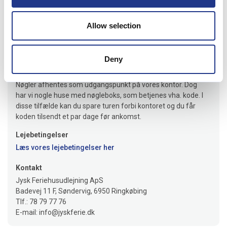
Jeres feriehus er klar senest kl.16.00 på ankomstdagen. Vi
giver besked hvis huset er klar til indflytning før tid.
Allow selection
Afrejse
På afrejsedagen skal huset forlades kl. 10.
Deny
Nøgleudlevering
Nøgler afhentes som udgangspunkt på vores kontor. Dog
har vi nogle huse med nøgleboks, som betjenes vha. kode. I
disse tilfælde kan du spare turen forbi kontoret og du får
koden tilsendt et par dage før ankomst.
Lejebetingelser
Læs vores lejebetingelser her
Kontakt
Jysk Feriehusudlejning ApS
Badevej 11 F, Søndervig, 6950 Ringkøbing
Tlf.: 78 79 77 76
E-mail: info@jyskferie.dk