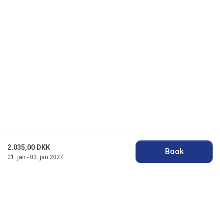
2.035,00 DKK
Book
01. jan - 03. jan 2027