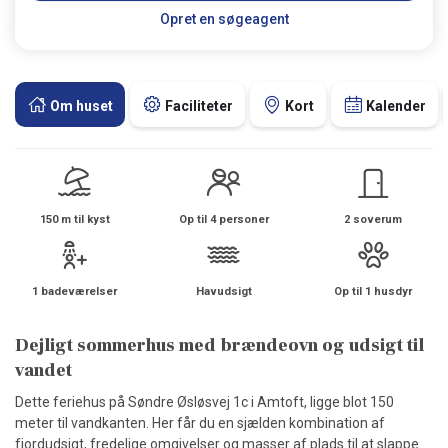
Opret en søgeagent
Om huset
Faciliteter
Kort
Kalender
150 m til kyst
Op til 4 personer
2 soverum
1 badeværelser
Havudsigt
Op til 1 husdyr
Dejligt sommerhus med brændeovn og udsigt til
vandet
Dette feriehus på Søndre Øsløsvej 1c i Amtoft, ligge blot 150
meter til vandkanten. Her får du en sjælden kombination af
fjordudsigt, fredelige omgivelser og masser af plads til at slappe