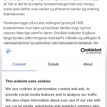
af. Her er det let at mærke feriestemningen helt ned i tempo,
mens lyset skifter over vandet og aftenerne samler sig omkring
brændeovnen.
Feriehuset ligger på en stor, indhegnet grund på 1000
kvadratmeter, hvor børn og hund kan færdes trygt, og hvor
naturen føles lige udenfor døren. Området indbyder til gåture
langs fjorden, stille morgener med kaffe i hånden og udflugter til
nærliggende byer og oplevelser i det naturskønne landskab. Her
får du både vand, himmel og grønne omgivelser i et harmonisk
mix, der gør stedet oplagt til både afslapning og små eventyr.
Indenfor mødes du af et lyst og funktionelt feriehus på 70
Consent
Details
About
kvadratmeter, oprindeligt opført i 1965 og moderniseret i 2010.
Stuen har en hyggelig atmosfære med brændeovn, TV med
danske, tyske kanaler og Chromecast samt trådløst internet, så
This website uses cookies
både rolige aftener og regnvejrsdage er godt dækket ind.
Køkkenet er praktisk indrettet med opvaskemaskine, keramisk
We use cookies to personalise content and ads, to
komfur, ovn, kaffemaskine og fryser, så det er nemt at lave alt fra
provide social media features and to analyse our traffic.
hurtige feriemåltider til lange middage. Huset rummer et
We also share information about your use of our site with
soveværelser med dobbeltseng og en sovesofa i stuen. Udover
our social media, advertising and analytics partners who